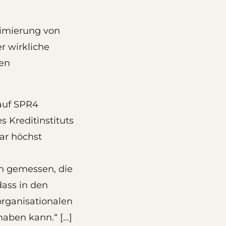
timierung von
r wirkliche
gen
 auf SPR4
 Kreditinstituts
ar höchst
en gemessen, die
dass in den
organisationalen
haben kann.“ […]