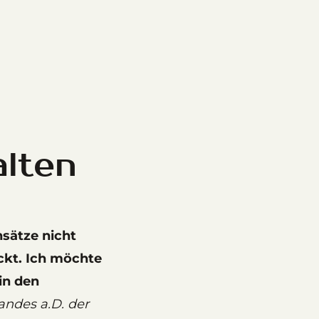
lten
sätze nicht
ckt. Ich möchte
in den
andes a.D.
der