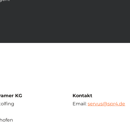
Kramer KG
Kontakt
tolfing
Email:
servus@spr4.de
rhofen